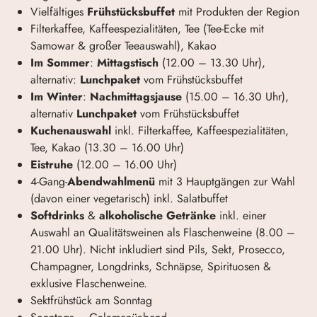
Vielfältiges
Frühstücksbuffet
mit Produkten der Region
Filterkaffee, Kaffeespezialitäten, Tee (Tee-Ecke mit
Samowar & großer Teeauswahl), Kakao
Im Sommer
:
Mittagstisch
(12.00 – 13.30 Uhr),
alternativ:
Lunchpaket
vom Frühstücksbuffet
Im Winter
:
Nachmittagsjause
(15.00 – 16.30 Uhr),
alternativ
Lunchpaket
vom Frühstücksbuffet
Kuchenauswahl
inkl. Filterkaffee, Kaffeespezialitäten,
Tee, Kakao (13.30 – 16.00 Uhr)
Eistruhe
(12.00 – 16.00 Uhr)
4-Gang-
Abendwahlmenü
mit 3 Hauptgängen zur Wahl
(davon einer vegetarisch) inkl. Salatbuffet
Softdrinks
&
alkoholische Getränke
inkl. einer
Auswahl an Qualitätsweinen als Flaschenweine (8.00 –
21.00 Uhr). Nicht inkludiert sind Pils, Sekt, Prosecco,
Champagner, Longdrinks, Schnäpse, Spirituosen &
exklusive Flaschenweine.
Sektfrühstück am Sonntag