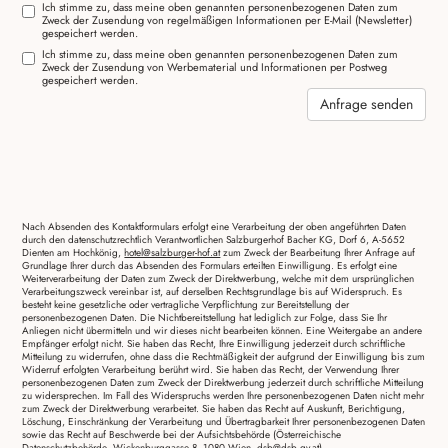
Ich stimme zu, dass meine oben genannten personenbezogenen Daten zum
Zweck der Zusendung von regelmäßigen Informationen per E-Mail (Newsletter)
gespeichert werden.
Ich stimme zu, dass meine oben genannten personenbezogenen Daten zum
Zweck der Zusendung von Werbematerial und Informationen per Postweg
gespeichert werden.
Anfrage senden
Nach Absenden des Kontaktformulars erfolgt eine Verarbeitung der oben angeführten Daten
durch den datenschutzrechtlich Verantwortlichen Salzburgerhof Bacher KG, Dorf 6, A-5652
Dienten am Hochkönig,
hotel@salzburger-hof.at
zum Zweck der Bearbeitung Ihrer Anfrage auf
Grundlage Ihrer durch das Absenden des Formulars erteilten Einwilligung. Es erfolgt eine
Weiterverarbeitung der Daten zum Zweck der Direktwerbung, welche mit dem ursprünglichen
Verarbeitungszweck vereinbar ist, auf derselben Rechtsgrundlage bis auf Widerspruch. Es
besteht keine gesetzliche oder vertragliche Verpflichtung zur Bereitstellung der
personenbezogenen Daten. Die Nichtbereitstellung hat lediglich zur Folge, dass Sie Ihr
Anliegen nicht übermitteln und wir dieses nicht bearbeiten können. Eine Weitergabe an andere
Empfänger erfolgt nicht. Sie haben das Recht, Ihre Einwilligung jederzeit durch schriftliche
Mitteilung zu widerrufen, ohne dass die Rechtmäßigkeit der aufgrund der Einwilligung bis zum
Widerruf erfolgten Verarbeitung berührt wird. Sie haben das Recht, der Verwendung Ihrer
personenbezogenen Daten zum Zweck der Direktwerbung jederzeit durch schriftliche Mitteilung
zu widersprechen. Im Fall des Widerspruchs werden Ihre personenbezogenen Daten nicht mehr
zum Zweck der Direktwerbung verarbeitet. Sie haben das Recht auf Auskunft, Berichtigung,
Löschung, Einschränkung der Verarbeitung und Übertragbarkeit Ihrer personenbezogenen Daten
sowie das Recht auf Beschwerde bei der Aufsichtsbehörde (Österreichische
Datenschutzbehörde, Wickenburggasse 8, 1080 Wien, dsb@dsb.gv.at).