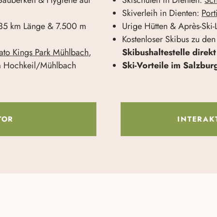
Skiverleih in Dienten:
Port
 35 km Länge & 7.500 m
Urige Hütten & Après-Ski-
Kostenloser Skibus zu den
ato Kings Park Mühlbach
,
Skibushaltestelle direk
m Hochkeil/Mühlbach
Ski-Vorteile im Salzbur
TOR
INTERAK