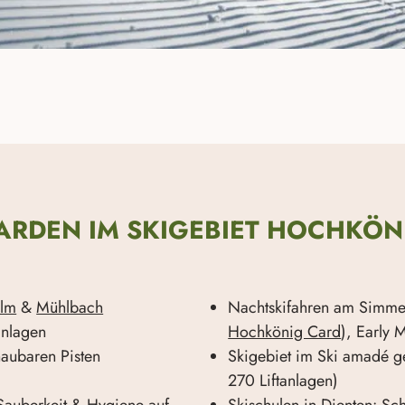
RDEN IM SKIGEBIET HOCHKÖNI
Alm
&
Mühlbach
Nachtskifahren am Simmerli
anlagen
Hochkönig Card
), Early 
haubaren Pisten
Skigebiet im Ski amadé g
270 Liftanlagen)
Sauberkeit & Hygiene auf
Skischulen in Dienten:
Sch