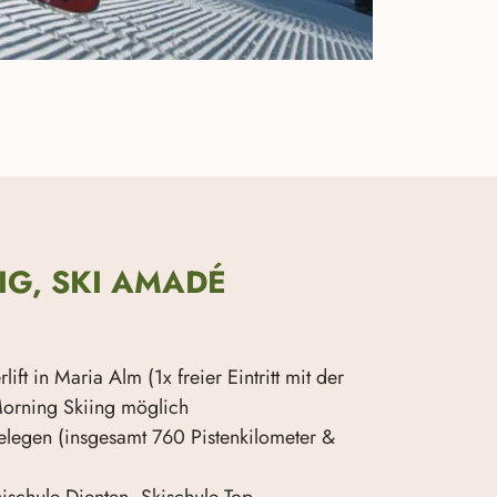
G, SKI AMADÉ
ft in Maria Alm (1x freier Eintritt mit der
Morning Skiing möglich
elegen (insgesamt 760 Pistenkilometer &
ischule Dienten
,
Skischule Top