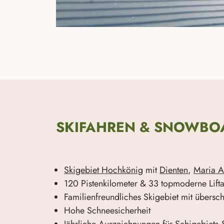
SKIFAHREN & SNOWBOA
Skigebiet Hochkönig
mit
Dienten
,
Maria 
120 Pistenkilometer & 33 topmoderne Lift
Familienfreundliches Skigebiet mit übersc
Hohe Schneesicherheit
Jährliche Auszeichnungen für Schigebiets,