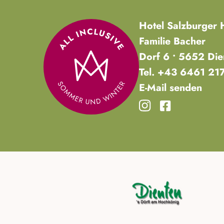
Hotel Salzburger 
Familie Bacher
Dorf 6 • 5652 Di
Tel.
+43 6461 21
E-Mail senden