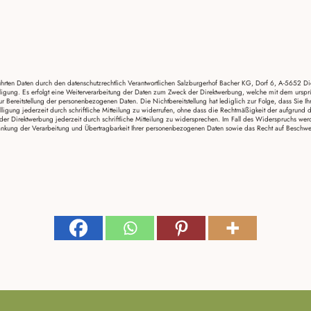
ührten Daten durch den datenschutzrechtlich Verantwortlichen Salzburgerhof Bacher KG, Dorf 6, A-5652 
ligung. Es erfolgt eine Weiterverarbeitung der Daten zum Zweck der Direktwerbung, welche mit dem ursprü
ur Bereitstellung der personenbezogenen Daten. Die Nichtbereitstellung hat lediglich zur Folge, dass Sie Ih
ligung jederzeit durch schriftliche Mitteilung zu widerrufen, ohne dass die Rechtmäßigkeit der aufgrund d
r Direktwerbung jederzeit durch schriftliche Mitteilung zu widersprechen. Im Fall des Widerspruchs w
hränkung der Verarbeitung und Übertragbarkeit Ihrer personenbezogenen Daten sowie das Recht auf Beschw