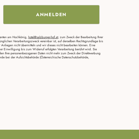
ANMELDEN
Dienten am Hochkönig,
hotel@salzburger-hof.at
, zum Zweck der Bearbeitung Ihrer
nglichen Verarbeitungszweck vereinbar ist, auf derselben Rec­htsgrundlage bis
r Anliegen nicht übermitteln und wir dieses nicht bearbeiten können. Eine
er Einwilligung bis zum Widerruf erfolgten Verarbeitung berührt wird. Sie
erden Ihre personenbezogenen Daten nicht mehr zum Zweck der Direktwerbung
erde bei der Aufsichtsbehörde (Österreichische Datenschutzbehörde,