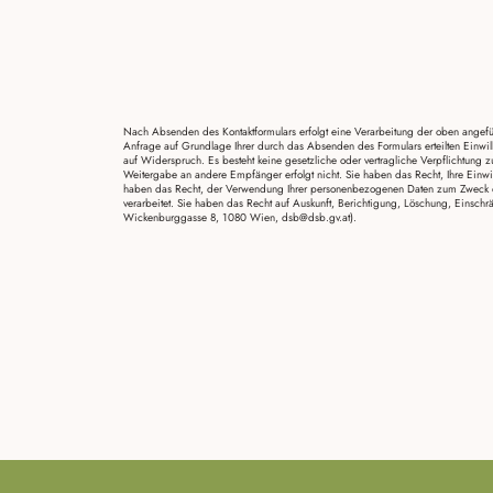
Nach Absenden des Kontaktformulars erfolgt eine Verarbeitung der oben angef
Anfrage auf Grundlage Ihrer durch das Absenden des Formulars erteilten Einwil
auf Widerspruch. Es besteht keine gesetzliche oder vertragliche Verpflichtung z
Weitergabe an andere Empfänger erfolgt nicht. Sie haben das Recht, Ihre Einwil
haben das Recht, der Verwendung Ihrer personenbezogenen Daten zum Zweck de
verarbeitet. Sie haben das Recht auf Auskunft, Berichtigung, Löschung, Einsc
Wickenburggasse 8, 1080 Wien, dsb@dsb.gv.at).