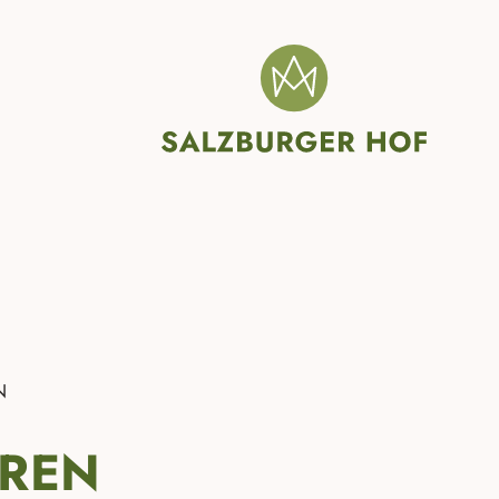
N
EREN