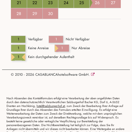
21
22
23
24
25
26
27
28
29
30
1
Verfügbar
1
Nicht Verfügbar
1
Keine Anreise
1
Nur Abreise
1
Kein durchgehender Aufenthalt
© 2010 - 2026 CASABLANCAhotelsoftware GmbH.
Nach Absenden des Kontaktformulars erfolgt eine Verarbeitung der oben angeführten Daten
durch den datenschutzrechtlich Verantwortlichen Salzburgerhof Bacher KG, Dorf 6, A-5652
Dienten am Hochkönig,
hotel@salzburger-hof.at
, zum Zweck der Bearbeitung Ihrer Anfrage auf
Grundlage Ihrer durch das Absenden des Formulars erteilten Einwilligung. Es erfolgt eine
Weiterverarbeitung der Daten zum Zweck der Direktwerbung, welche mit dem ursprünglichen
Verarbeitungszweck vereinbar ist, auf derselben Rec­htsgrundlage bis auf Widerspruch. Es
besteht keine gesetzliche oder vertragliche Verpflichtung zur Bereitstellung der
personenbezogenen Daten. Die Nichtbereitstellung hat lediglich zur Folge, dass Sie Ihr
Anliegen nicht übermitteln und wir dieses nicht bearbeiten können. Eine Weitergabe an andere