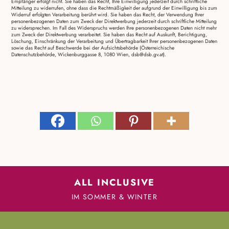
Empfänger erfolgt nicht. Sie haben das Recht, Ihre Einwilligung jederzeit durch schriftliche
Mitteilung zu widerrufen, ohne dass die Rechtmäßigkeit der aufgrund der Einwilligung bis zum
Widerruf erfolgten Verarbeitung berührt wird. Sie haben das Recht, der Verwendung Ihrer
personenbezogenen Daten zum Zweck der Direktwerbung jederzeit durch schriftliche Mitteilung
zu widersprechen. Im Fall des Widerspruchs werden Ihre personenbezogenen Daten nicht mehr
zum Zweck der Direktwerbung verarbeitet. Sie haben das Recht auf Auskunft, Berichtigung,
Löschung, Einschränkung der Verarbeitung und Übertragbarkeit Ihrer personenbezogenen Daten
sowie das Recht auf Beschwerde bei der Aufsichtsbehörde (Österreichische
Datenschutzbehörde, Wickenburggasse 8, 1080 Wien, dsb@dsb.gv.at).
ALL INCLUSIVE
IM SOMMER & WINTER